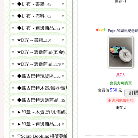
庫存
-1
◆拼布～書籍
...45
◆拼布～布料
...65
◆拼布～週邊商品
...72
Fujix 50周年紀
★DIY～書籍
...104
★DIY～週邊商品(五金)
...966
★DIY～週邊商品
...178
共7入
◆蝶古巴特現貨區
...55
會員方可購買
◆蝶古巴特木器/鐵器/玻璃/袋類
...58
550
會員價
元
訂
◆蝶古巴特週邊商品
...55
不適用總價折扣
庫存
2
►印章～木質.透明.海綿.草皮..
...500
►印章～週邊商品
...51
♡Scrap Booking相簿美編
...172