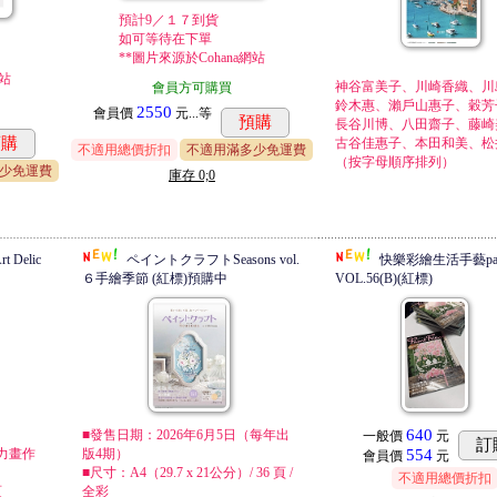
預計9／１７到貨
如可等待在下單
**圖片來源於Cohana網站
網站
神谷富美子、川崎香織、川
會員方可購買
鈴木惠、瀨戶山惠子、穀芳
2550
會員價
元...
等
預購
長谷川博、八田齋子、藤崎
預購
古谷佳惠子、本田和美、松
不適用總價折扣
不適用滿多少免運費
（按字母順序排列）
少免運費
庫存
0;0
Delic
ペイントクラフトSeasons vol.
快樂彩繪生活手藝paint
６手繪季節 (紅標)預購中
VOL.56(B)(紅標)
640
■發售日期：2026年6月5日（每年出
一般價
元
訂
力畫作
版4期）
554
會員價
元
■尺寸：A4（29.7 x 21公分）/ 36 頁 /
不適用總價折扣
頁
全彩