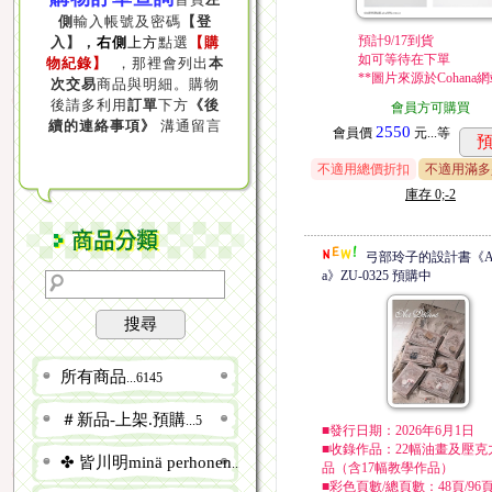
側
輸入帳號及密碼
【登
預計9/17到貨
入】，
右側
上方
點選
【購
如可等待在下單
物紀錄】
，那裡會列出
本
**圖片來源於Cohana
次交易
商品與明細。購物
後請多利用
訂單
下方
《後
會員方可購買
續的連絡事項》
溝通留言
2550
會員價
元...
等
不適用總價折扣
不適用滿多
庫存
0;-2
弓部玲子的設計書《Art 
a》ZU-0325 預購中
搜尋
所有商品
...6145
＃新品-上架.預購
...5
■發行日期：2026年6月1日
■收錄作品：22幅油畫及壓克
✤ 皆川明minä perhonen
...23
品（含17幅教學作品）
■彩色頁數/總頁數：48頁/96