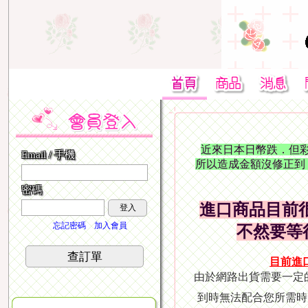
近來日本日幣跌．但
Email / 手機
所以造成金額沒修正到
密碼
進口商品目前
登入
忘記密碼
加入會員
不然要等
查訂單
目前進
由於網路出貨需要一定
到時無法配合您所需時