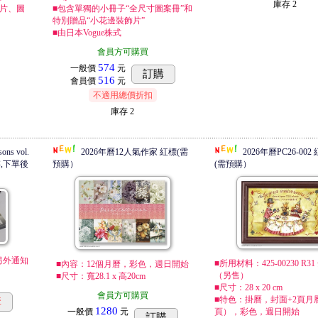
庫存
2
照片、圖
■包含單獨的小冊子“全尺寸圖案冊”和
特別贈品“小花邊裝飾片”
■由日本Vogue株式
會員方可購買
574
一般價
元
訂購
516
會員價
元
不適用總價折扣
庫存
2
s vol.
2026年曆12人氣作家 紅標(需
2026年曆PC26-00
存,下單後
預購）
(需預購）
另外通知
■所用材料：425-00230 R3
■內容：12個月曆，彩色，週日開始
（另售）
■尺寸：寬28.1 x 高20cm
■尺寸：28 x 20 cm
會員方可購買
■特色：掛曆，封面+2頁月
購
1280
一般價
元
頁），彩色，週日開始
訂購