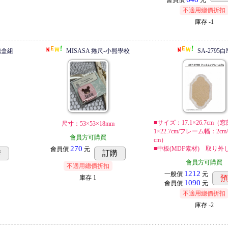
會員價
元
不適用總價折扣
庫存
-1
念鐵盒組
MISASA 捲尺-小熊學校
SA-2795白
■サイズ：17.1×26.7cm（窓
尺寸：53×53×18mm
1×22.7cm/フレーム幅：2cm
會員方可購買
cm）
270
■中板(MDF素材) 取り外
會員價
元
購
訂購
會員方可購買
不適用總價折扣
1212
一般價
元
庫存
1
1090
會員價
元
不適用總價折扣
庫存
-2