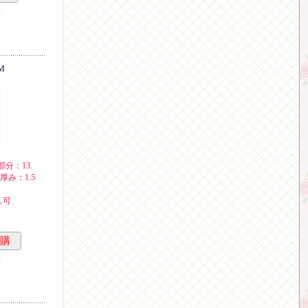
M
部分：13.
/厚み：1.5
し可
預購