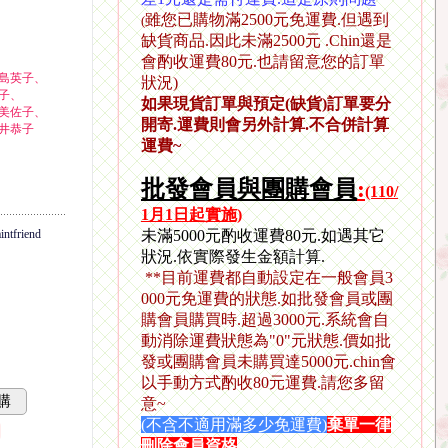
雖您已購物滿2500元免運費.但遇到
(
缺貨商品.因此未滿2500元 .Chin還是
會酌收運費80元.也請留意您的訂單
島英子、
狀況)
子、
如果現貨訂單與預定(缺貨)訂單要分
美佐子、
開寄.運費則會另外計算.不合併計算
井恭子
運費~
批發會員與團購會員
:
(110/
1月1日起實施)
friend
未滿5000元酌收運費80元.如遇其它
狀況.依實際發生金額計算.
**
目前運費都自動設定在一般會員3
000元免運費的狀態.如批發會員或團
購會員購買時.
超過3000元.系統會自
動消除運費狀態為"0"元狀態.價如批
發或團購會員未購買達5000元.chin會
以手動方式酌收80元運費.請您多留
購
意~
(不含
不適用滿多少免運費)
棄單一律
刪除會員資格