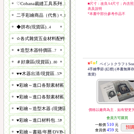
♡︎Cohana裁縫工具系列
■尺寸：改良A4尺寸；內含
...14
表及說明
*本書中部分參考作品不
二手彩繪商品（代售）
...149
◆拼布(現貨區)
...4
✫各式雜貨五金材料配件(現貨區)
...5
✶造型木器特價區
...7
＃好康區(現貨區)
...80
ペイントクラフトSeason
4手繪季節 (紅標) (本書無庫
♥♥木器出清/現貨區
...57
進貨)
♥彩繪～進口各類素材區 (現貨區)
...41
♥彩繪～進口各類素材區
...167
♥彩繪～造型木器 (現貨區)
...39
價格以廠商為主．如有變更
會員方可購買
♥彩繪～進口材料包
...53
510
一般價
元
預
459
會員價
元
♥彩繪～書籍/年曆/DVD-日文
...501