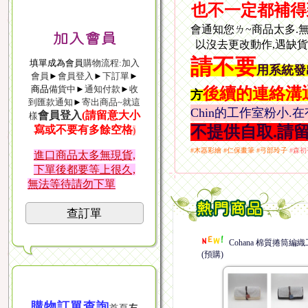
也不一定都補得
會通知您ㄌ~
商品太多.
以沒去更改動作,遇缺
請
不要
填單成為會員
購物流程:加入
用系統發
會員
►
會員登入
►
下訂單
►
商品
備貨中
►
通知付款
►
收
後續的連絡溝
方
到匯款通知
►
寄出商品~就這
Chin的工作室粉小
會員登入
(請留意大小
樣
不提供自取.請
寫或不要有多餘空格
)
#木器彩繪 #仁保畫筆 #弓部玲子
#森
進口商品太多無現貨,
下單後都要等上很久,
無法等待請勿下單
查訂單
Cohana 棉質捲筒編
(預購)
購物訂單查詢
首頁
左