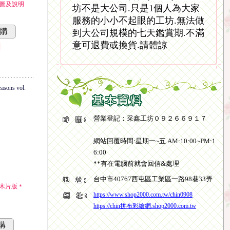
計圖及說明
坊不是大公司.只是1個人為大家
服務的小小不起眼的工坊.無法做
訂購
到大公司規模的七天鑑賞期.不滿
意可退費或換貨.請體諒
ns vol.
營業登記：采鑫工坊０９２６６９１７
網站回覆時間:星期一~五.AM:10:00~PM:1
6:00
**有在電腦前就會回信&處理
台中市40767西屯區工業區一路98巷33弄
木片版＊
https://www.shop2000.com.tw/chin0908
https://chin拼布彩繪網.shop2000.com.tw
購