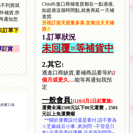
Chin向進口商補進貨都在一點過後,
補不到貨就
如超過這個時間點,就會再延一天補
外補貨.所
進貨.
.再通知您
另視訂當天貨量多寡.並無法天天補
貨ㄜ
或
訂單下
1.訂單狀況
未回覆=等補貨中
單訂貨
2.其它:
遇進口商缺貨,要補商品要等約
2
個月或更久...
.能等再通知我預
定
一般會員:
(110/4月1日起實施)
作家12名
運費未滿2500元以下80元運費，2501
元以上免運費喔
**關於運費該付還是要付.請不要為
ㄌ芝麻綠豆小事 .來詢問 ~不管是只
差1元還是需付運費.這是原則問題~