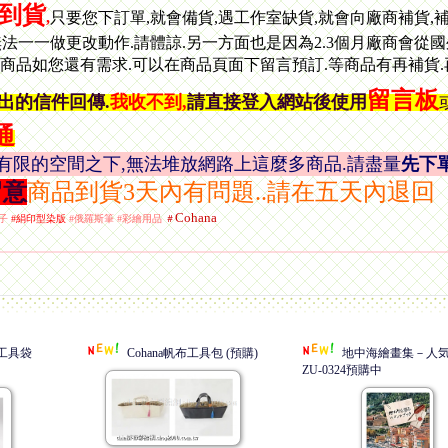
到貨
,
只要您下訂單,就會備貨,遇工作室缺貨,就會向廠商補貨,
無法一一做更改動作.請體諒.另一方面也是因為2.3個月廠商會從國
貨商品如您還有需求.可以在商品頁面下留言預訂.等商品有再補貨
留言板
出的信件
回傳.
我收不到
,
請直接登入網站後使用
通
.在有限的空間之下,無法堆放網路上這麼多商品.請盡量
先下
留意
商品到貨3天內有問題..請在五天內退回
Cohana
初子
#絹印型染版
#俄羅斯筆 #彩繪用品
＃
織工具袋
Cohana帆布工具包 (預購)
地中海繪畫集－人気
ZU-0324預購中