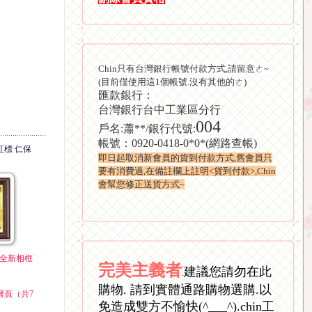
Chin只有台灣銀行帳號付款方式,請留意ㄜ~
(目前僅使用這1個帳號.沒有其他的ㄜ)
匯款銀行：
台灣銀行台中工業區分行
004
戶名:蕭**/銀行代號:
帳號：0920-0418-0*0*(網路查帳)
2 紅標 仁保
即日起取消新會員的貨到付款方式,舊會員只
要有消費過,在備註欄上註明<貨到付款>,Chin
會幫您修正送貨方式~
1 全新相框
完美主義者
建議您請勿在此
.
購物. 請到實體通路購物選購.以
曆頁（共7
免造成雙方不愉快(^___^).
chin工