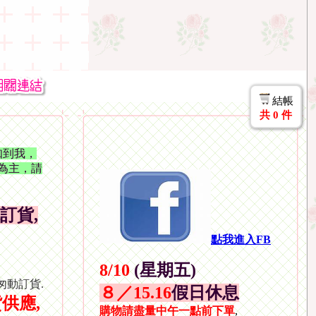
結帳
共
0
件
知到我，
為主，請
訂貨,
點我進入
FB
8/10
(星期五)
動訂貨.
８／15.16
假日
休息
供應,
購物請盡量中午一點前下單
,