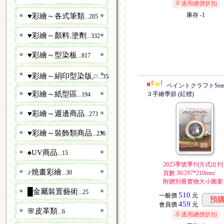
不適用總價折扣
庫存
-1
♥彩繪～各式筆類
...205
♥彩繪～顏料.塗劑
...332
♥彩繪～型染板
...817
♥彩繪～絹印型染版𓈒𓏸
...358
ペイントクラフトSeason
♥彩繪～紙型區
３手繪季節 (紅標)
...194
♥彩繪～週邊商品
...273
♥彩繪～裝飾類商品
...236
♠UV商品
...15
2025季號季刊方式出刊
♪燒畫彩繪
...30
頁數:36/297*210mm/
附贈別冊實物大小圖案
█金屬裝置藝術
...25
510
一般價
元
預
459
會員價
元
🌸皮革類
...6
不適用總價折扣