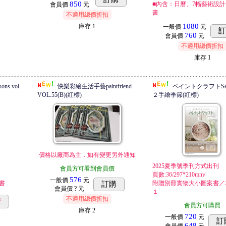
850
■內含：日曆、7幅藝術設
會員價
元
書
不適用總價折扣
1080
庫存
1
一般價
元
760
會員價
元
不適用總價折扣
庫存
1
s vol.
快樂彩繪生活手藝paintfriend
ペイントクラフトSeaso
VOL.55(B)(紅標)
２手繪季節(紅標)
價格以廠商為主．如有變更另外通知
2025夏季號季刊方式出刊
會員方可看到會員價
頁數:36/297*210mm/
576
一般價
元
書
附贈別冊實物大小圖案書／
訂購
會員價
? 元
１
不適用總價折扣
購
會員方可購買
庫存
2
720
一般價
元
訂
648