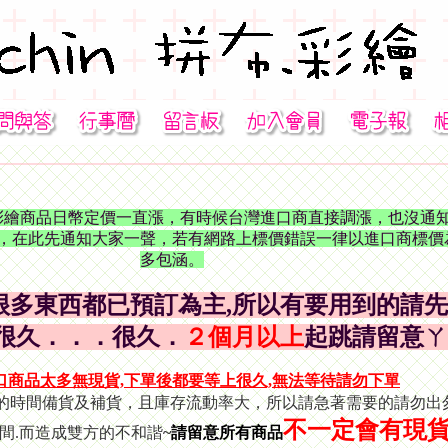
彩繪商品日幣定價一直漲，有時候台灣進口商直接調漲，也沒通
，
在此先通知大家一聲，若有網路上標價錯誤一律以進口商標價
多包涵。
很多東西都已預訂為主,
所以有要用到的請先
很久．．．
很久．
２個月以上
起跳請留意ㄚ
口商品太多無現貨,
下單後都要等上很久,
無法等待請勿下單
的時間備貨及補貨，且庫存流動率大，所以請急著需要的請勿出匆
不一定會有現貨
間.而造成雙方的不和諧
~
請留意所有商品